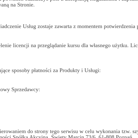
aną na Stronie.
adczenie Usług zostaje zawarta z momentem potwierdzenia 
elenie
licencji na przeglądanie kursu dla własnego użytku. Lice
ące sposoby płatności za Produkty i Usługi:
kowy Sprzedawcy:
ierowaniem do strony tego serwisu w celu wykonania tzw. szy
tności Spółka Akcyjna, Święty Marcin 73/6, 61-808 Poznań.