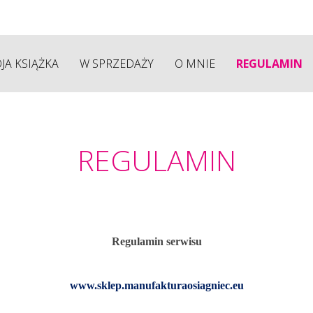
JA KSIĄŻKA
W SPRZEDAŻY
O MNIE
REGULAMIN
REGULAMIN
Regulamin serwisu
www.sklep.manufakturaosiagniec.eu