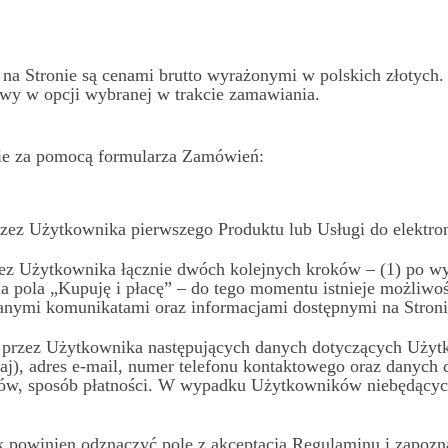
na Stronie są cenami brutto wyrażonymi w polskich złotych.
awy w opcji wybranej w trakcie zamawiania.
nie za pomocą formularza Zamówień:
zez Użytkownika pierwszego Produktu lub Usługi do elektro
ez Użytkownika łącznie dwóch kolejnych kroków – (1) po wyp
ia pola „Kupuję i płacę” – do tego momentu istnieje możliw
anymi komunikatami oraz informacjami dostępnymi na Stroni
 przez Użytkownika następujących danych dotyczących Użytko
j), adres e-mail, numer telefonu kontaktowego oraz danych 
/ów, sposób płatności. W wypadku Użytkowników niebędącyc
powinien odznaczyć pole z akceptacją Regulaminu i zapoznać