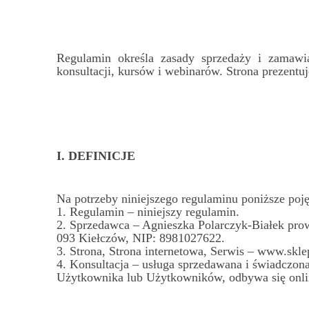
Regulamin określa zasady sprzedaży i zamawia
konsultacji, kursów i webinarów. Strona prezentuj
I. DEFINICJE
Na potrzeby niniejszego regulaminu poniższe poję
1. Regulamin – niniejszy regulamin.
2. Sprzedawca –
Agnieszka Polarczyk-Białek prow
093 Kiełczów, NIP: 8981027622
.
3. Strona, Strona internetowa, Serwis – www.skl
4. Konsultacja – usługa sprzedawana i świadczon
Użytkownika lub Użytkowników, odbywa się onlin