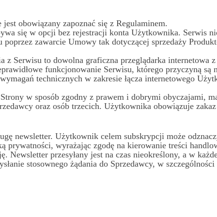
 jest obowiązany zapoznać się z Regulaminem.
wa się w opcji bez rejestracji konta Użytkownika. Serwis ni
 poprzez zawarcie Umowy tak dotyczącej sprzedaży Produktó
 z Serwisu to dowolna graficzna przeglądarka internetowa z 
ieprawidłowe funkcjonowanie Serwisu, którego przyczyną są n
wymagań technicznych w zakresie łącza internetowego Użyt
e Strony w sposób zgodny z prawem i dobrymi obyczajami, m
Sprzedawcy oraz osób trzecich. Użytkownika obowiązuje zakaz
sługę newsletter. Użytkownik celem subskrypcji może odznac
tyką prywatności, wyrażając zgodę na kierowanie treści handl
. Newsletter przesyłany jest na czas nieokreślony, a w każd
ysłanie stosownego żądania do Sprzedawcy, w szczególności