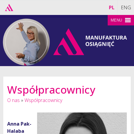
PL
ENG
MENU
Współpracownicy
O nas
»
Współpracownicy
Anna Pak-
Halaba