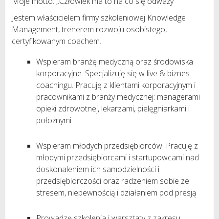
Moje motto: „Człowiek ma to na co się odważy”
Jestem właścicielem firmy szkoleniowej Knowledge
Management, trenerem rozwoju osobistego,
certyfikowanym coachem.
Wspieram branżę medyczną oraz środowiska
korporacyjne. Specjalizuję się w live & biznes
coachingu. Pracuję z klientami korporacyjnym i
pracownikami z branży medycznej: managerami
opieki zdrowotnej, lekarzami, pielęgniarkami i
położnymi
Wspieram młodych przedsiębiorców. Pracuję z
młodymi przedsiębiorcami i startupowcami nad
doskonaleniem ich samodzielności i
przedsiębiorczości oraz radzeniem sobie ze
stresem, niepewnością i działaniem pod presją
Prowadzę szkolenia i warsztaty z zakresu